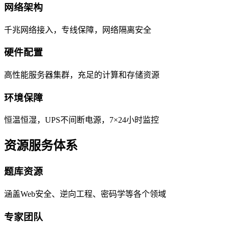
网络架构
千兆网络接入，专线保障，网络隔离安全
硬件配置
高性能服务器集群，充足的计算和存储资源
环境保障
恒温恒湿，UPS不间断电源，7×24小时监控
资源服务体系
题库资源
涵盖Web安全、逆向工程、密码学等各个领域
专家团队