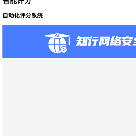
智能评分
自动化评分系统