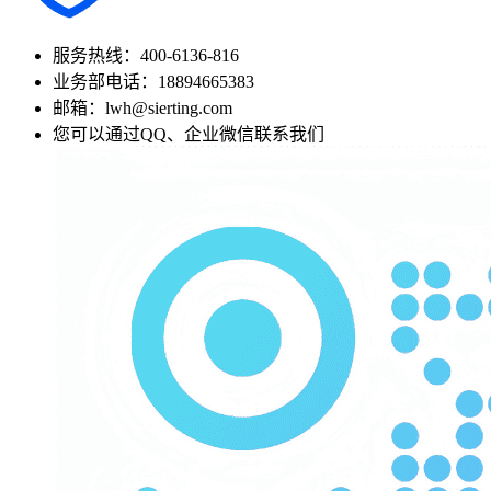
服务热线：400-6136-816
业务部电话：18894665383
邮箱：lwh@sierting.com
您可以通过QQ、企业微信联系我们