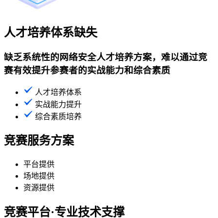
人才培养体系缺失
缺乏系统性的网络安全人才培养方案，难以通过竞
赛有效提升参赛者的实战能力和综合素质
人才培养体系
实战能力提升
综合素质培养
竞赛服务方案
平台提供
场地提供
资源提供
竞赛平台·专业技术支撑