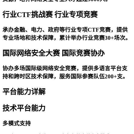
行业CTF挑战赛
行业专项竞赛
承办金融、电力、政府等行业专项CTF竞赛，提供
专业场地和技术保障，累计举办行业竞赛30+场次。
国际网络安全大赛
国际竞赛协办
协办多场国际级网络安全竞赛，提供多语言平台支
持和跨时区技术保障，服务国际参赛队伍200+支。
平台能力详解
技术平台能力
多模式支持