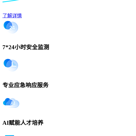
了解详情
7*24小时安全监测
专业应急响应服务
AI赋能人才培养