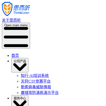
关于思而听
Open main menu
首页
公司产品
知行·AI培训系统
天狩CTF竞赛平台
勒索病毒威胁情报
魔域攻防演练演示平台
服务中心